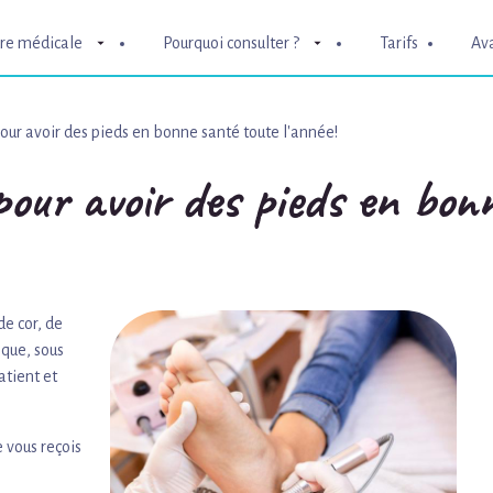
re médicale
Pourquoi consulter ?
Tarifs
Ava
ur avoir des pieds en bonne santé toute l'année!
pour avoir des pieds en bonn
de cor, de
ique, sous
atient et
je vous reçois