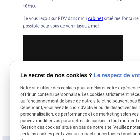
18h30.
Je vous reçois sur RDV dans mon
cabinet
situé rue Fontaine
possible pour vous de venir jusqu'à moi.
Autoriser
YouTube est désactivé.
Le secret de nos cookies ?
Le respect de vot
Notre site utilise des cookies pour améliorer votre expérienc
offrir un contenu personnalisé. Les cookies strictement néce
au fonctionnement de base de notre site et ne peuvent pas ê
Cependant, vous avez le choix d'activer ou de désactiver les 
personnalisation, de performance et de marketing selon vos
pouvez modifier vos paramètres de cookies à tout moment en 
X (formerly Twitter) est désactivé.
Facebook est désactivé.
Autoriser
Autoris
'Gestion des cookies' situé en bas de notre site. Veuillez note
certains cookies peut avoir un impact sur certaines fonctionna