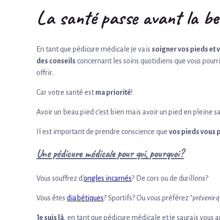
La santé
passe avant la be
En tant que pédicure médicale je vais
soigner vos pieds et
des conseils
concernant les soins quotidiens que vous pourri
offrir.
Car votre santé est
ma priorité
!
Avoir un beau pied c'est bien mais avoir un pied en pleine s
Il est important de prendre conscience que
vos pieds vous p
Une pédicure médicale pour qui, pourquoi?
Vous souffrez d'
ongles incarnés
? De cors ou de durillons?
Vous êtes
diabétiques
? Sportifs? Ou vous préférez "
prévenir q
Je suis là
, en tant que pédicure médicale et je saurais vous 