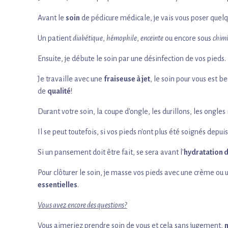
Avant le
soin
de pédicure médicale, je vais vous poser quel
Un patient
diabétique
,
hémophile
,
enceinte
ou encore sous
chim
Ensuite, je débute le soin par une désinfection de vos pieds.
Je travaille avec une
fraiseuse à jet
, le soin pour vous est b
de
qualité
!
Durant votre soin, la coupe d'ongle, les durillons, les ongles 
Il se peut toutefois, si vos pieds n'ont plus été soignés dep
Si un pansement doit être fait, se sera avant l'
hydratation 
Pour clôturer le soin, je masse vos pieds avec une crème ou 
essentielles
.
Vous avez encore des questions?
Vous aimeriez prendre soin de vous et cela sans jugement,
n