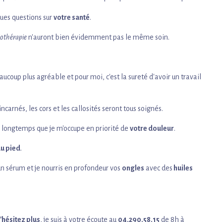
ques questions sur
votre santé
.
iothérapie
n'auront bien évidemment pas le même soin.
eaucoup plus agréable et pour moi, c'est la sureté d'avoir un travail
incarnés, les cors et les callosités seront tous soignés.
uis longtemps que je m'occupe en priorité de
votre douleur
.
du pied
.
un sérum et je nourris en profondeur vos
ongles
avec des
huiles
'hésitez plus
, je suis à votre écoute au
04.290.58.15
de 8h à