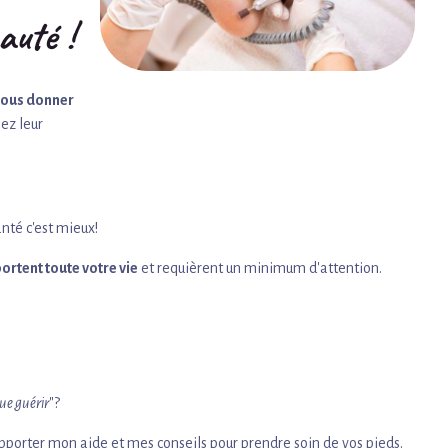
auté !
 vous donner
ez leur
anté c'est mieux!
ortent toute votre vie
et requièrent un minimum d'attention.
ue guérir
"?
apporter mon aide et mes conseils pour prendre soin de vos pieds.